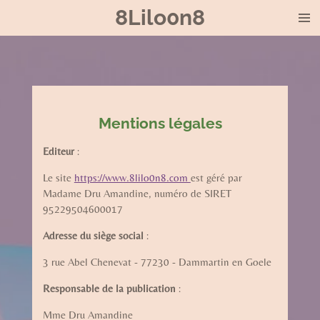
8Lilo0n8
Passer
au
contenu
principal
Mentions légales
Editeur
:
Le site
https://www.8lilo0n8.com
est géré par
Madame Dru Amandine, numéro de SIRET
95229504600017
Adresse du siège social
:
3 rue Abel Chenevat - 77230 - Dammartin en Goele
Responsable de la publication
:
Mme Dru Amandine