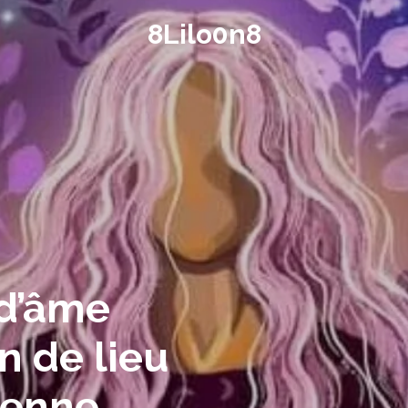
8Lilo0n8
d’âme
on de lieu
ienne