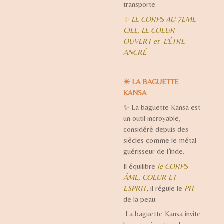
transporte
✨
LE CORPS AU 7EME
CIEL,
LE COEUR
OUVERT et
L’ÊTRE
ANCRÉ
✴️ LA BAGUETTE
KANSA
✨
La baguette Kansa est
un outil incroyable,
considéré depuis des
siècles comme le métal
guérisseur de l’inde.
Il équilibre
le
CORPS
ÂME, COEUR ET
ESPRIT
, il régule le
PH
de la peau.
La baguette Kansa invite