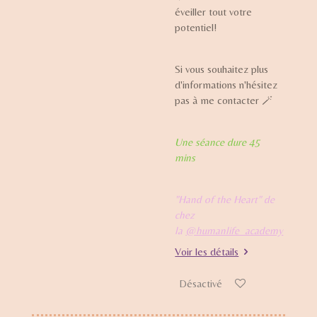
éveiller tout votre
potentiel!
Si vous souhaitez plus
d'informations n'hésitez
pas à me contacter 🪄
Une séance dure 45
mins
"Hand of the Heart" de
chez
la
@humanlife_academy
Voir les détails
Désactivé