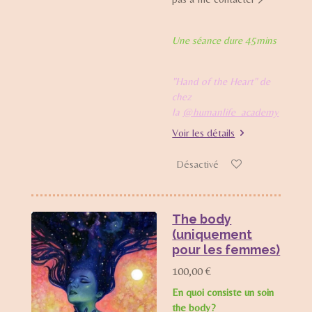
Une séance dure 45mins
"Hand of the Heart" de
chez
la
@humanlife_academy
Voir les détails
Désactivé
The body
(uniquement
pour les femmes)
100,00 €
En quoi consiste un soin
the body?